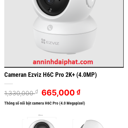
Cameran Ezviz H6C Pro 2K+ (4.0MP)
Giá
665,000
Giá
₫
₫
1,330,000
gốc
hiện
Thông số nổi bật camera H6C Pro (4.0 Megapixel)
là:
tại
1,330,000 ₫.
là:
665,000 ₫.