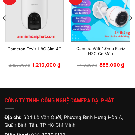
Camera Wifi 4.0mp Ezviz
Cameran Ezviz H8C Sim 4G
H3C Có Màu
á
Giá
Giá
Giá
Giá
1,210,000
₫
885,000
₫
2,420,000
₫
1,770,000
₫
ện
gốc
hiện
gốc
hiện
là:
tại
là:
tại
2,420,000 ₫.
là:
1,770,000 ₫.
là:
70,000 ₫.
1,210,000 ₫.
885,0
CÔNG TY TNHH CÔNG NGHỆ CAMERA ĐẠI PHÁT
Địa chỉ:
604 Lê Văn Quới, Phường Bình Hưng Hòa A,
Quận Bình Tân, TP Hồ Chí Minh