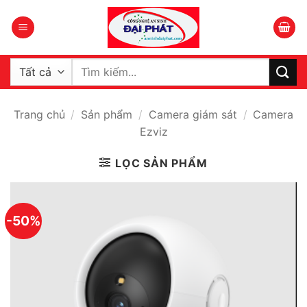
Bỏ
qua
nội
dung
Tìm
kiếm:
Trang chủ
/
Sản phẩm
/
Camera giám sát
/
Camera
Ezviz
LỌC SẢN PHẨM
-50%