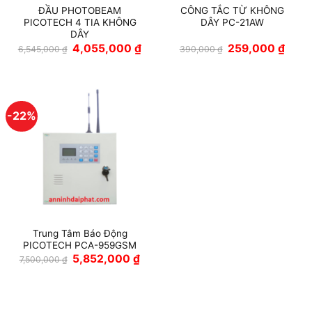
ĐẦU PHOTOBEAM
CÔNG TẮC TỪ KHÔNG
PICOTECH 4 TIA KHÔNG
DÂY PC-21AW
DÂY
Giá
Giá
Giá
Giá
4,055,000
₫
259,000
₫
6,545,000
₫
390,000
₫
gốc
hiện
gốc
hiện
là:
tại
là:
tại
6,545,000 ₫.
là:
390,000 ₫.
là:
4,055,000 ₫.
259,0
-22%
Trung Tâm Báo Động
PICOTECH PCA-959GSM
Giá
Giá
5,852,000
₫
7,500,000
₫
gốc
hiện
là:
tại
7,500,000 ₫.
là:
5,852,000 ₫.