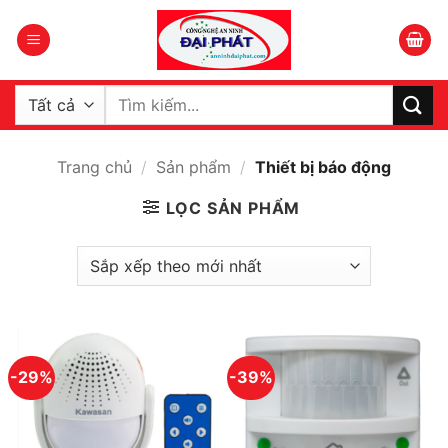
Bỏ
qua
nội
dung
Tìm
kiếm:
Trang chủ
/
Sản phẩm
/
Thiết bị báo động
LỌC SẢN PHẨM
-29%
-39%