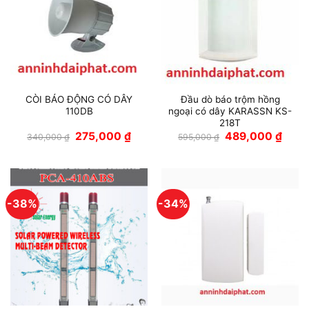
CÒI BÁO ĐỘNG CÓ DÂY
Đầu dò báo trộm hồng
110DB
ngoại có dây KARASSN KS-
218T
Giá
Giá
Giá
Giá
275,000
₫
489,000
₫
340,000
₫
595,000
₫
gốc
hiện
gốc
hiện
là:
tại
là:
tại
340,000 ₫.
là:
595,000 ₫.
là:
275,000 ₫.
489,0
-38%
-34%