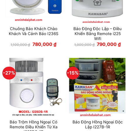
Chuông Báo Khách Chào
Báo Động Độc Lập – Điều
Khách Và Cảnh Báo I236S
Khiển Bằng Remote i225
Wifi
Giá
Giá
Giá
Giá
780,000
₫
790,000
₫
1,100,000
₫
1,300,000
₫
gốc
hiện
gốc
hiện
là:
tại
là:
tại
1,100,000 ₫.
là:
1,300,000 ₫.
là:
780,000 ₫.
790,
-27%
-15%
Báo Trộm Hồng Ngoại Có
Báo Động Hồng Ngoại Độc
Remote Điều Khiển Từ Xa
Lập I227B-1R