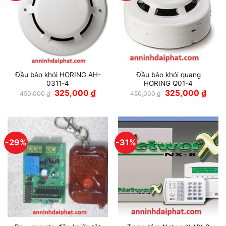
Đầu báo khói HORING AH-
Đầu báo khói quang
0311-4
HORING Q01-4
Giá
Giá
Giá
Giá
325,000
₫
325,000
₫
450,000
₫
450,000
₫
gốc
hiện
gốc
hiện
là:
tại
là:
tại
450,000 ₫.
là:
450,000 ₫.
là:
325,000 ₫.
325,0
-29%
-31%