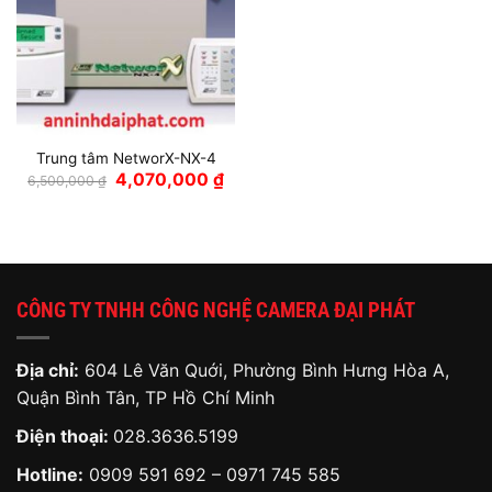
Trung tâm NetworX-NX-4
Giá
Giá
4,070,000
₫
6,500,000
₫
gốc
hiện
là:
tại
6,500,000 ₫.
là:
4,070,000 ₫.
CÔNG TY TNHH CÔNG NGHỆ CAMERA ĐẠI PHÁT
Địa chỉ:
604 Lê Văn Quới, Phường Bình Hưng Hòa A,
Quận Bình Tân, TP Hồ Chí Minh
Điện thoại:
028.3636.5199
Hotline:
0909 591 692
–
0971 745 585