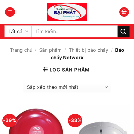
Bỏ
qua
nội
dung
Tìm
kiếm:
Trang chủ
/
Sản phẩm
/
Thiết bị báo cháy
/
Báo
cháy Networx
LỌC SẢN PHẨM
-39%
-33%