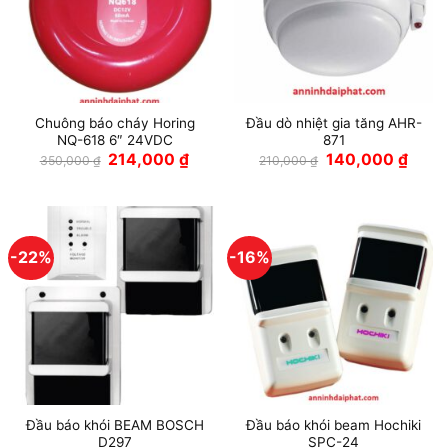
Chuông báo cháy Horing
Đầu dò nhiệt gia tăng AHR-
NQ-618 6″ 24VDC
871
Giá
Giá
Giá
Giá
214,000
₫
140,000
₫
350,000
₫
210,000
₫
gốc
hiện
gốc
hiện
là:
tại
là:
tại
350,000 ₫.
là:
210,000 ₫.
là:
214,000 ₫.
140,0
-22%
-16%
Đầu báo khói BEAM BOSCH
Đầu báo khói beam Hochiki
D297
SPC-24