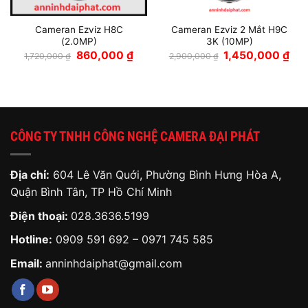
Cameran Ezviz H8C
Cameran Ezviz 2 Mắt H9C
(2.0MP)
3K (10MP)
Giá
Giá
Giá
Giá
860,000
₫
1,450,000
₫
1,720,000
₫
2,900,000
₫
n
gốc
hiện
gốc
hiện
là:
tại
là:
tại
1,720,000 ₫.
là:
2,900,000 ₫.
là:
,000 ₫.
860,000 ₫.
1,45
CÔNG TY TNHH CÔNG NGHỆ CAMERA ĐẠI PHÁT
Địa chỉ:
604 Lê Văn Quới, Phường Bình Hưng Hòa A,
Quận Bình Tân, TP Hồ Chí Minh
Điện thoại:
028.3636.5199
Hotline:
0909 591 692
–
0971 745 585
Email:
anninhdaiphat@gmail.com