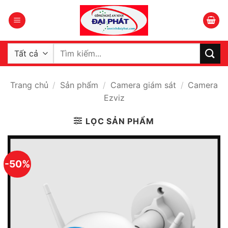
Bỏ
qua
nội
dung
Tìm
kiếm:
Trang chủ
/
Sản phẩm
/
Camera giám sát
/
Camera
Ezviz
LỌC SẢN PHẨM
-50%