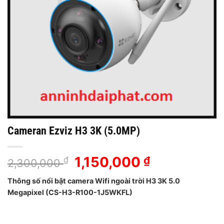
Cameran Ezviz H3 3K (5.0MP)
Giá
1,150,000
Giá
₫
₫
2,300,000
gốc
hiện
Thông số nổi bật camera Wifi ngoài trời H3 3K 5.0
là:
tại
Megapixel (CS-H3-R100-1J5WKFL)
2,300,000 ₫.
là:
1,150,000 ₫.