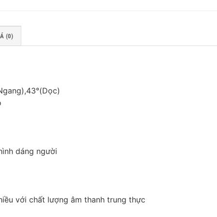
Á (0)
(Ngang),43°(Dọc)
ộ
 hình dáng người
hiều với chất lượng âm thanh trung thực