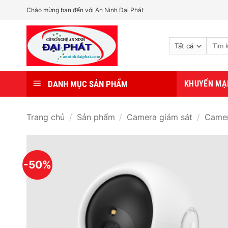
Bỏ
Chào mừng bạn đến với An Ninh Đại Phát
qua
nội
Tìm
dung
kiếm:
DANH MỤC SẢN PHẨM
KHUYẾN MẠ
Trang chủ
/
Sản phẩm
/
Camera giám sát
/
Camer
-50%