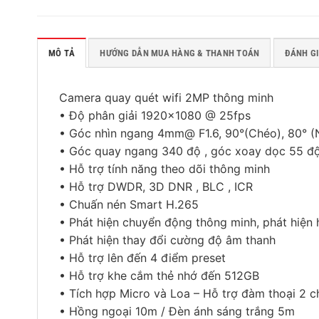
MÔ TẢ
HƯỚNG DẪN MUA HÀNG & THANH TOÁN
ĐÁNH GI
Camera quay quét wifi 2MP thông minh
• Độ phân giải 1920×1080 @ 25fps
• Góc nhìn ngang 4mm@ F1.6, 90°(Chéo), 80° 
• Góc quay ngang 340 độ , góc xoay dọc 55 đ
• Hỗ trợ tính năng theo dõi thông minh
• Hỗ trợ DWDR, 3D DNR , BLC , ICR
• Chuấn nén Smart H.265
• Phát hiện chuyển động thông minh, phát hiện
• Phát hiện thay đổi cường độ âm thanh
• Hỗ trợ lên đến 4 điểm preset
• Hỗ trợ khe cắm thẻ nhớ đến 512GB
• Tích hợp Micro và Loa – Hỗ trợ đàm thoại 2 c
• Hồng ngoại 10m / Đèn ánh sáng trắng 5m