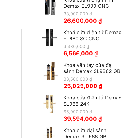
Demax EL999 CNC
38,000,000
₫
Giá
Giá
26,600,000
₫
gốc
hiện
Khoá cửa điện tử Demax
là:
tại
EL680 SG CNC
38,000,000 ₫.
là:
26,600,000 ₫.
9,380,000
₫
Giá
Giá
6,566,000
₫
gốc
hiện
Khóa vân tay cửa đại
là:
tại
sảnh Demax SL9862 GB
9,380,000 ₫.
là:
6,566,000 ₫.
38,500,000
₫
Giá
Giá
25,025,000
₫
gốc
hiện
Khóa cửa điện tử Demax
là:
tại
SL988 24K
38,500,000 ₫.
là:
25,025,000 ₫.
65,990,000
₫
Giá
Giá
39,594,000
₫
gốc
hiện
Khóa cửa đại sảnh
là:
tại
Demax SL 988 GB
65,990,000 ₫.
là: