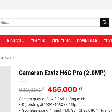
I
DỊCH VỤ
TIN TỨC
KIẾN THỨC
DOWNLOAD
TUY
a Ezviz
Cameran Ezviz H6C Pro (2.0MP)
Giá
465,000
Giá
₫
₫
930,000
gốc
hiện
Camera quay quét wifi 2MP thông minh
là:
tại
• Độ phân giải 1920×1080 @ 25fps
930,000 ₫.
là:
• Góc nhìn ngang 4mm@ F1.6, 90°(Chéo), 80° (Ngang