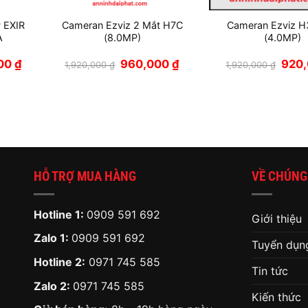
 EXIR
Cameran Ezviz 2 Mắt H7C
Cameran Ezviz H
A
(8.0MP)
(4.0MP)
Giá
Giá
Giá
Giá
000
₫
960,000
₫
920
1,920,000
₫
1,920,000
₫
hiện
gốc
hiện
gốc
tại
là:
tại
là:
 ₫.
là:
1,920,000 ₫.
là:
1,920
1,050,000 ₫.
960,000 ₫.
HỖ TRỢ MUA HÀNG
VỀ CHÚNG
Hotline 1:
0909 591 692
Giới thiệu
Zalo 1:
0909 591 692
Tuyển dụn
Hotline 2:
0971 745 585
Tin tức
Zalo 2:
0971 745 585
Kiến thức