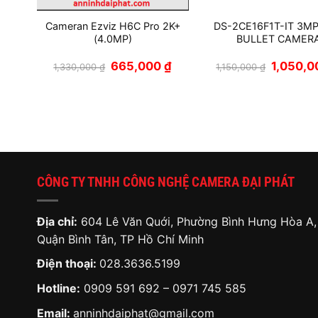
inh
Cameran Ezviz H6C Pro 2K+
DS-2CE16F1T-IT 3MP
IVS
(4.0MP)
BULLET CAMER
Giá
Giá
Giá
665,000
₫
1,050,
1,330,000
₫
1,150,000
₫
á
gốc
hiện
gốc
n
là:
tại
là:
1,330,000 ₫.
là:
1,150,000
665,000 ₫.
,000,000 ₫.
CÔNG TY TNHH CÔNG NGHỆ CAMERA ĐẠI PHÁT
Địa chỉ:
604 Lê Văn Quới, Phường Bình Hưng Hòa A,
Quận Bình Tân, TP Hồ Chí Minh
Điện thoại:
028.3636.5199
Hotline:
0909 591 692
–
0971 745 585
Email:
anninhdaiphat@gmail.com