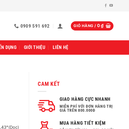
0909 591 692
0
₫
GIỎ HÀNG /
ỂN DỤNG
GIỚI THIỆU
LIÊN HỆ
CAM KẾT
GIAO HÀNG CỰC NHANH
MIỄN PHÍ VỚI ĐƠN HÀNG TRỊ
GIÁ TRÊN 800.000Đ
MUA HÀNG TIẾT KIỆM
),43°(Dọc)