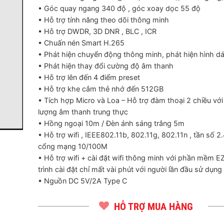
465,000 ₫
• Góc quay ngang 340 độ , góc xoay dọc 55 độ
• Hỗ trợ tính năng theo dõi thông minh
• Hỗ trợ DWDR, 3D DNR , BLC , ICR
• Chuấn nén Smart H.265
• Phát hiện chuyển động thông minh, phát hiện hình 
• Phát hiện thay đổi cường độ âm thanh
• Hỗ trợ lên đến 4 điểm preset
• Hỗ trợ khe cắm thẻ nhớ đến 512GB
• Tích hợp Micro và Loa – Hỗ trợ đàm thoại 2 chiều với
lượng âm thanh trung thực
• Hồng ngoại 10m / Đèn ánh sáng trắng 5m
• Hỗ trợ wifi , IEEE802.11b, 802.11g, 802.11n , tần số 
cổng mạng 10/100M
• Hỗ trợ wifi + cài đặt wifi thông minh với phần mềm E
trình cài đặt chỉ mất vài phút với người lần đầu sử dụng
• Nguồn DC 5V/2A Type C
HỖ TRỢ MUA HÀNG