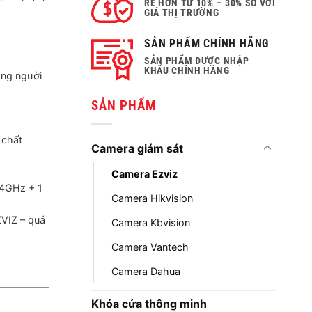
.
RẺ HƠN TỪ 10% – 30% SO VỚI
GIÁ THỊ TRƯỜNG
SẢN PHẨM CHÍNH HÃNG
SẢN PHẨM ĐƯỢC NHẬP
KHẨU CHÍNH HÃNG
dáng người
SẢN PHẨM
 chất
Camera giám sát
Camera Ezviz
2.4GHz + 1
Camera Hikvision
ZVIZ – quá
Camera Kbvision
Camera Vantech
Camera Dahua
Khóa cửa thông minh