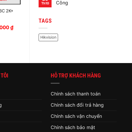
DỤNG
luận
Công
Th10
HIKVISION
ở
Phần
Không
3C 2K+
mềm
có
Công
bình
TAGS
Cụ
luận
Hikvision
ở
Giá
,000
₫
Phần
hiện
mềm
tại
Mấy
Hikvision
,000 ₫.
là:
Chấm
920,000 ₫.
Công
 TÔI
HỖ TRỢ KHÁCH HÀNG
Chính sách thanh toán
g
Chính sách đổi trả hàng
Chính sách vận chuyển
Chính sách bảo mật