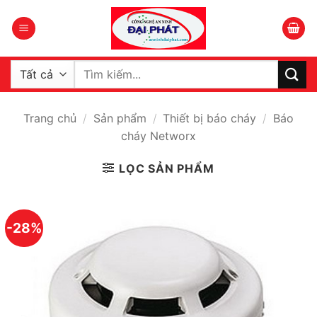
Bỏ
qua
nội
dung
Tìm
kiếm:
Trang chủ
/
Sản phẩm
/
Thiết bị báo cháy
/
Báo
cháy Networx
LỌC SẢN PHẨM
-28%