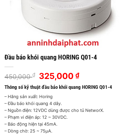
Đầu báo khói quang HORING Q01-4
Giá
325,000
Giá
₫
₫
450,000
gốc
hiện
Thông số kỹ thuật đầu báo khói quang HORING Q01-4
là:
tại
450,000 ₫.
là:
– Hãng sản xuất: Horing
325,000 ₫.
– Đầu báo khói quang 4 dây.
– Nguồn điện: 12VDC dùng được cho tủ NetworX.
– Phạm vi điện áp: 12 ~ 30VDC.
– Báo động hiện tại 45mA.
– Dòng chờ: 25 ~ 75μA.