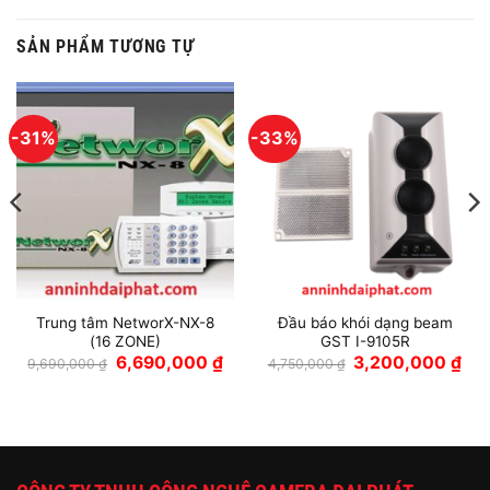
SẢN PHẨM TƯƠNG TỰ
-31%
-33%
Trung tâm NetworX-NX-8
Đầu báo khói dạng beam
(16 ZONE)
GST I-9105R
Giá
Giá
Giá
Giá
6,690,000
₫
3,200,000
₫
9,690,000
₫
4,750,000
₫
gốc
hiện
gốc
hiệ
là:
tại
là:
tại
9,690,000 ₫.
là:
4,750,000 ₫.
là:
000 ₫.
6,690,000 ₫.
3,2