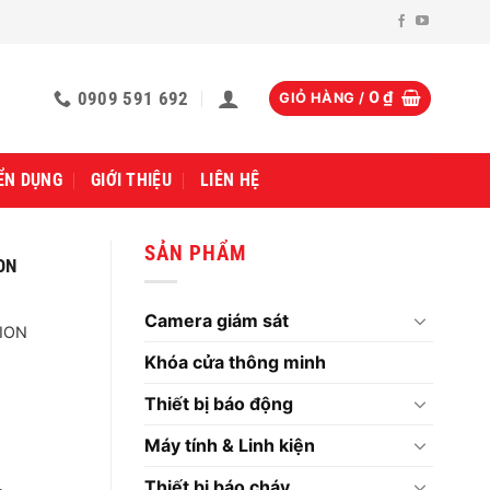
0909 591 692
0
₫
GIỎ HÀNG /
ỂN DỤNG
GIỚI THIỆU
LIÊN HỆ
SẢN PHẨM
ON
Camera giám sát
ION
Khóa cửa thông minh
Thiết bị báo động
Máy tính & Linh kiện
Thiết bị báo cháy