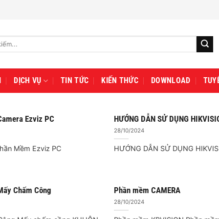
I
DỊCH VỤ
TIN TỨC
KIẾN THỨC
DOWNLOAD
TUY
amera Ezviz PC
HƯỚNG DẪN SỬ DỤNG HIKVISI
28/10/2024
hần Mềm Ezviz PC
HƯỚNG DẪN SỬ DỤNG HIKVIS
Mấy Chấm Công
Phần mềm CAMERA
28/10/2024