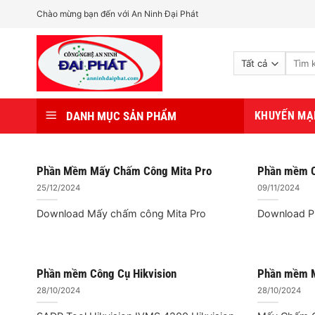
Bỏ
Chào mừng bạn đến với An Ninh Đại Phát
qua
nội
Tìm
dung
kiếm:
DANH MỤC SẢN PHẨM
KHUYẾN MẠ
Phần Mềm Mấy Chấm Công Mita Pro
Phần mềm C
25/12/2024
09/11/2024
Download Mấy chấm công Mita Pro
Download P
Phần mềm Công Cụ Hikvision
Phần mềm 
28/10/2024
28/10/2024