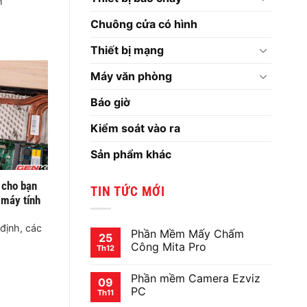
m
AL
Chuông cửa có hình
Thiết bị mạng
Máy văn phòng
Báo giờ
Kiểm soát vào ra
Sản phẩm khác
 cho bạn
TIN TỨC MỚI
 máy tính
định, các
Phần Mềm Mấy Chấm
25
Công Mita Pro
Th12
Không
có
Phần mềm Camera Ezviz
bình
09
luận
PC
Th11
ở
Phần
Không