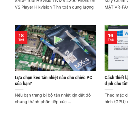
SADP Tool Hikvision IVMS 4200 Hikvision
Mấy Chấm 
VS Player Hikvision Tính toán dung lượng
MẶT VR-FA
18
16
Th6
Th6
Lựa chọn keo tản nhiệt nào cho chiếc PC
Cách thiết 
của bạn?
định cho từ
Nếu bạn trang bị bộ tản nhiệt xịn đắt đỏ
Theo mặc đi
nhưng thành phần tiếp xúc ...
hình (GPU) c